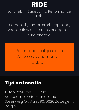
RIDE
zo 15 feb
  |  
Basecamp Performance
Lab.
Samen uit, samen sterk. Trap mee,
voel de flow en start je zondag met
pure energie!
Registratie is afgesloten
Andere evenementen
bekijken
Tijd en locatie
15 feb 2026, 09:30 – 13:00
Basecamp Performance Lab.,
Steenweg Op Aalst 80, 9620 Zottegem,
België