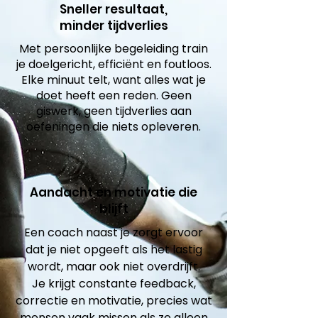
Sneller resultaat,
minder tijdverlies
Met persoonlijke begeleiding train
je doelgericht, efficiënt en foutloos.
Elke minuut telt, want alles wat je
doet heeft een reden. Geen
giswerk, geen tijdverlies aan
oefeningen die niets opleveren.
Aandacht en motivatie die
blijft
Een coach naast je zorgt ervoor
dat je niet opgeeft als het lastig
wordt, maar ook niet overdrijft.
Je krijgt constante feedback,
correctie en motivatie, precies wat
mensen vaak missen als ze alleen