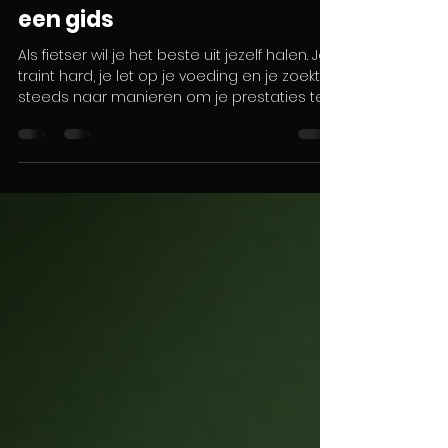
14 apr
4 minuten om te lezen
VO2 max test voor fietsers:
een gids
Als fietser wil je het beste uit jezelf halen. Je
traint hard, je let op je voeding en je zoekt
steeds naar manieren om je prestaties te
verbeteren. Een van de meest waardevolle
inzichten die je kunt krijgen, is je VO2 max. Dit
is een maat voor je maximale
zuurstofopname en een belangrijke
indicator van je uithoudingsvermogen en
conditie. In deze gids neem ik je mee in wat
een VO2 max test precies is, waarom het zo
nuttig is voor fietsers, en hoe je deze test
kunt gebruiken o