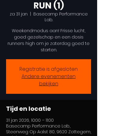
RUN (1)
za 31 jan
  |  
Basecamp Performance
Lab.
Weekendmodus aan! Frisse lucht,
goed gezelschap en een dosis
runners high om je zaterdag goed te
starten.
Registratie is afgesloten
Andere evenementen
bekijken
Tijd en locatie
31 jan 2026, 10:00 – 11:00
Basecamp Performance Lab.,
Steenweg Op Aalst 80, 9620 Zottegem,