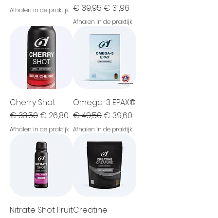
Normale prijs
Verkoopprijs
€ 39,95
€ 31,96
Afhalen in de praktijk
Afhalen in de praktijk
Cherry Shot
Omega-3 EPAX®
Normale prijs
Verkoopprijs
Normale prijs
Verkoopprijs
€ 33,50
€ 26,80
€ 49,50
€ 39,60
Afhalen in de praktijk
Afhalen in de praktijk
Nitrate Shot Fruit
Creatine