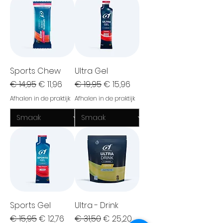
Sports Chew
Ultra Gel
Normale prijs
Verkoopprijs
Normale prijs
Verkoopprijs
€ 14,95
€ 11,96
€ 19,95
€ 15,96
Afhalen in de praktijk
Afhalen in de praktijk
Sports Gel
Ultra - Drink
Normale prijs
Verkoopprijs
Normale prijs
Verkoopprijs
€ 15,95
€ 12,76
€ 31,50
€ 25,20