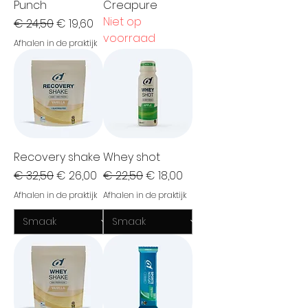
Punch
Creapure
Niet op
Normale prijs
Verkoopprijs
€ 24,50
€ 19,60
voorraad
Afhalen in de praktijk
Recovery shake
Whey shot
Normale prijs
Verkoopprijs
Normale prijs
Verkoopprijs
€ 32,50
€ 26,00
€ 22,50
€ 18,00
Afhalen in de praktijk
Afhalen in de praktijk