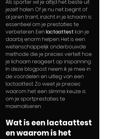
Als sporter wil je altijd het beste uit 
jezelf halen. Of je nu net begint of 
al jaren traint, inzicht in je lichaam is 
essentieel om je prestaties te 
verbeteren. Een 
lactaattest
 kan je 
daarbij enorm helpen. Het is een 
wetenschappelijk onderbouwde 
methode die je precies vertelt hoe 
je lichaam reageert op inspanning. 
In deze blogpost neem ik je mee in 
de voordelen en uitleg van een 
lactaattest. Zo weet je precies 
waarom het een slimme keuze is 
om je sportprestaties te 
maximaliseren.
Wat is een lactaattest 
en waarom is het 