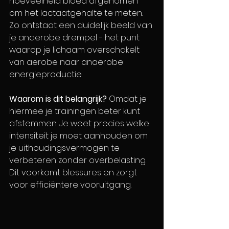
hoeveelheid bloed afgenomen 
om het lactaatgehalte te meten. 
Zo ontstaat een duidelijk beeld van 
je anaerobe drempel - het punt 
waarop je lichaam overschakelt 
van aerobe naar anaerobe 
energieproductie.
Waarom is dit belangrijk?
 Omdat je 
hiermee je trainingen beter kunt 
afstemmen. Je weet precies welke 
intensiteit je moet aanhouden om 
je uithoudingsvermogen te 
verbeteren zonder overbelasting. 
Dit voorkomt blessures en zorgt 
voor efficiëntere vooruitgang.