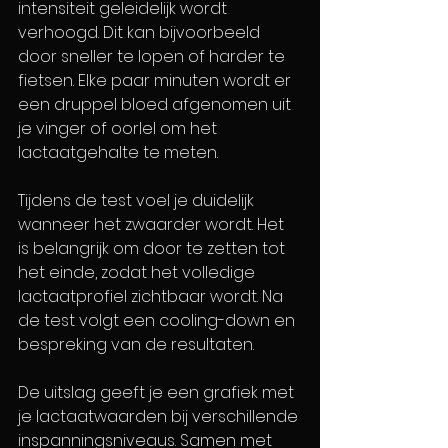
intensiteit geleidelijk wordt 
verhoogd. Dit kan bijvoorbeeld 
door sneller te lopen of harder te 
fietsen. Elke paar minuten wordt er 
een druppel bloed afgenomen uit 
je vinger of oorlel om het 
lactaatgehalte te meten.
Tijdens de test voel je duidelijk 
wanneer het zwaarder wordt. Het 
is belangrijk om door te zetten tot 
het einde, zodat het volledige 
lactaatprofiel zichtbaar wordt. Na 
de test volgt een cooling-down en 
bespreking van de resultaten.
De uitslag geeft je een grafiek met 
je lactaatwaarden bij verschillende 
inspanningsniveaus. Samen met 