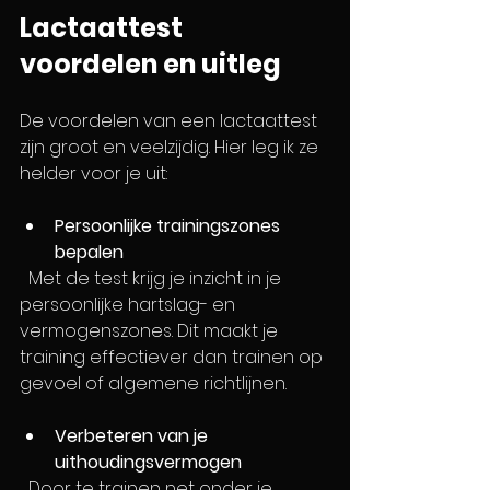
Lactaattest 
voordelen en uitleg
De voordelen van een lactaattest 
zijn groot en veelzijdig. Hier leg ik ze 
helder voor je uit:
Persoonlijke trainingszones 
bepalen
  Met de test krijg je inzicht in je 
persoonlijke hartslag- en 
vermogenszones. Dit maakt je 
training effectiever dan trainen op 
gevoel of algemene richtlijnen.
Verbeteren van je 
uithoudingsvermogen
  Door te trainen net onder je 