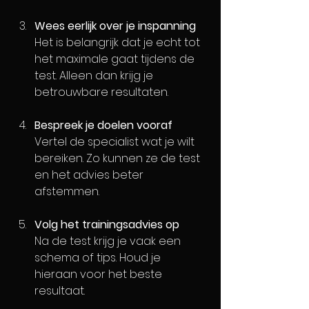
Wees eerlijk over je inspanning
Het is belangrijk dat je echt tot 
het maximale gaat tijdens de 
test. Alleen dan krijg je 
betrouwbare resultaten.
Bespreek je doelen vooraf
Vertel de specialist wat je wilt 
bereiken. Zo kunnen ze de test 
en het advies beter 
afstemmen.
Volg het trainingsadvies op
Na de test krijg je vaak een 
schema of tips. Houd je 
hieraan voor het beste 
resultaat.