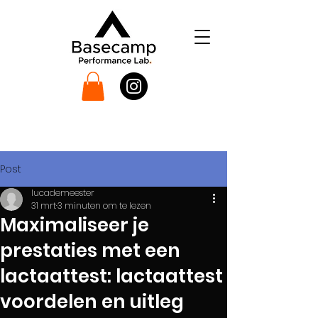
Post
lucademeester
31 mrt
3 minuten om te lezen
Maximaliseer je
prestaties met een
lactaattest: lactaattest
voordelen en uitleg