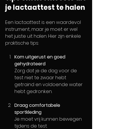
je lactaattest te halen
Een lactaattest is een waardevol 
instrument, maar je moet er wel 
het juiste uit halen. Hier zijn enkele 
praktische tips:
Kom uitgerust en goed 
gehydrateerd
Zorg dat je de dag voor de 
test niet te zwaar hebt 
getraind en voldoende water 
hebt gedronken.
Draag comfortabele 
sportkleding
Je moet vrij kunnen bewegen 
tijdens de test.