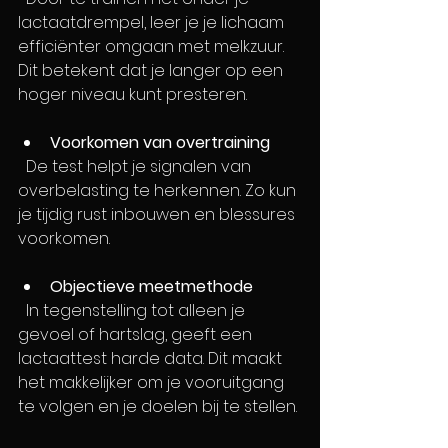
lactaatdrempel, leer je je lichaam 
efficiënter omgaan met melkzuur. 
Dit betekent dat je langer op een 
hoger niveau kunt presteren.
Voorkomen van overtraining
  De test helpt je signalen van 
overbelasting te herkennen. Zo kun 
je tijdig rust inbouwen en blessures 
voorkomen.
Objectieve meetmethode
  In tegenstelling tot alleen je 
gevoel of hartslag, geeft een 
lactaattest harde data. Dit maakt 
het makkelijker om je vooruitgang 
te volgen en je doelen bij te stellen.