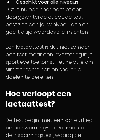
Geschikt voor alle niveaus
  Of je nu beginner bent of een 
doorgewinterde atleet, de test 
past zich aan jouw niveau aan en 
geeft altijd waardevolle inzichten.
Een lactaattest is dus niet zomaar 
een test, maar een investering in je 
sportieve toekomst. Het helpt je om 
slimmer te trainen en sneller je 
doelen te bereiken.
Hoe verloopt een 
lactaattest?
De test begint met een korte uitleg 
en een warming-up. Daarna start 
de inspanningstest, waarbij de 