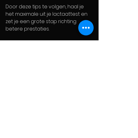
Door deze tips te volgen, haal je 
het maximale uit je lactaattest en 
zet je een grote stap richting 
betere prestaties.
Jouw volgende stap 
naar betere 
sportprestaties
Een lactaattest is een slimme 
investering in jezelf. Het geeft je 
inzicht, motivatie en een duidelijk 
plan om je sportieve doelen te 
bereiken. Bij Basecamp 
Performance Lab in Zottegem 
staan we klaar om je te 
begeleiden met deze test en 