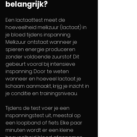
belangrijk?
Een lactaattest meet de 
hoeveelheid melkzuur (lactaat) in 
je bloed tijdens inspanning. 
Melkzuur ontstaat wanneer je 
spieren energie produceren 
zonder voldoende zuurstof. Dit 
gebeurt vooral bij intensieve 
inspanning. Door te weten 
wanneer en hoeveel lactaat je 
lichaam aanmaakt, krijg je inzicht in 
je conditie en trainingsniveau.
Tijdens de test voer je een 
inspanningstest uit, meestal op 
een loopband of fiets. Elke paar 
minuten wordt er een kleine 