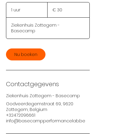
30
euro
1 uur
1
€ 30
u
u
Ziekenhuis Zottegem -
Basecamp
Nu boeken
Contactgegevens
Ziekenhuis Zottegem - Basecamp
Godveerdegemstraat 69, 9620
Zottegem, Belgium
+32472096661
info@basecampperformancelab.be