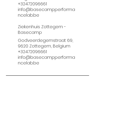
+32472096661
info@basecampperforma
ncelab.be
Ziekenhuis Zottegem -
Basecamp
Godveerdegemstraat 69,
9620 Zottegem, Belgium
+32472096661
info@basecampperforma
ncelab.be
Home
Diensten
Over
Contact
Blog