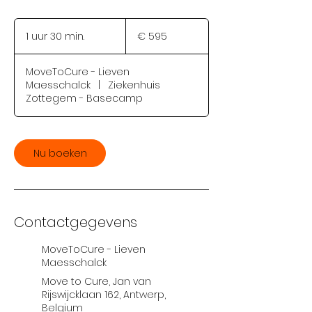
595
euro
1 uur 30 min.
1
€ 595
u
u
MoveToCure - Lieven
3
Maesschalck
|
Ziekenhuis
0
Zottegem - Basecamp
m
i
n
.
Nu boeken
Contactgegevens
MoveToCure - Lieven
Maesschalck
Move to Cure, Jan van
Rijswijcklaan 162, Antwerp,
Belgium