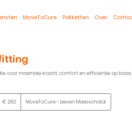
ensten
MoveToCure
Pakketten
Over
Conta
fitting
tie voor maximale kracht, comfort en efficiëntie op basi
60
uro
€ 260
MoveToCure - Lieven Maesschalck