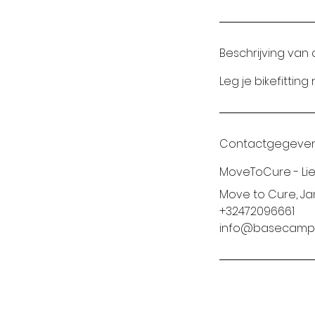
0
m
i
Beschrijving van 
n
.
Leg je bikefittin
Contactgegeve
MoveToCure - Li
Move to Cure, Jan
+32472096661
info@basecamp