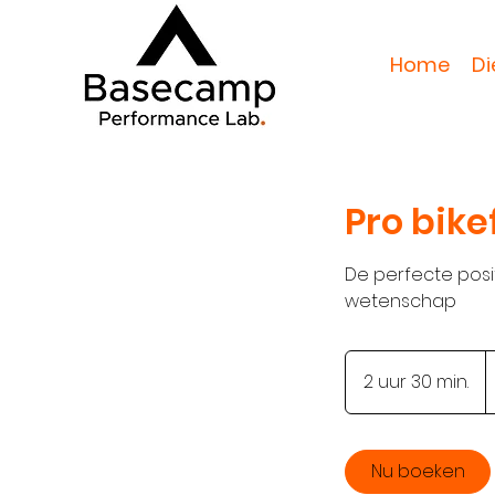
Home
Di
Pro bike
De perfecte posi
wetenschap
2
e
2 uur 30 min.
2
u
u
r
Nu boeken
3