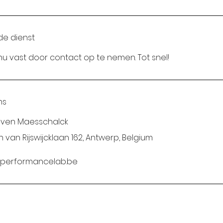
de dienst
g nu vast door contact op te nemen. Tot snel!
ns
even Maesschalck
 van Rijswijcklaan 162, Antwerp, Belgium
performancelab.be