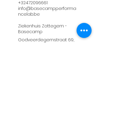
+32472096661
info@basecampperforma
ncelab.be
Ziekenhuis Zottegem -
Basecamp
Godveerdegemstraat 69,
9620 Zottegem, Belgium
+32472096661
info@basecampperforma
ncelab.be
Home
Diensten
Over
Contact
Blog