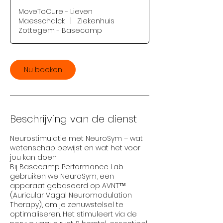
u
MoveToCure - Lieven
Maesschalck
|
Ziekenhuis
Zottegem - Basecamp
Nu boeken
Beschrijving van de dienst
Neurostimulatie met NeuroSym – wat
wetenschap bewijst en wat het voor
jou kan doen
Bij Basecamp Performance Lab
gebruiken we NeuroSym, een
apparaat gebaseerd op AVNT™
(Auricular Vagal Neuromodulation
Therapy), om je zenuwstelsel te
optimaliseren. Het stimuleert via de