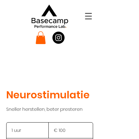
Neurostimulatie
Sneller herstellen, beter presteren
100
euro
1 uur
1
€ 100
u