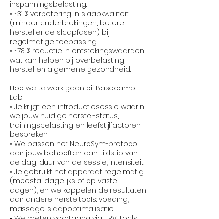
inspanningsbelasting.
• ~31 % verbetering in slaapkwaliteit
(minder onderbrekingen, betere
herstellende slaapfasen) bij
regelmatige toepassing.
• ~78 % reductie in ontstekingswaarden,
wat kan helpen bij overbelasting,
herstel en algemene gezondheid.
Hoe we te werk gaan bij Basecamp
Lab
• Je krijgt een introductiesessie waarin
we jouw huidige herstel-status,
trainingsbelasting en leefstijlfactoren
bespreken.
• We passen het NeuroSym-protocol
aan jouw behoeften aan: tijdstip van
de dag, duur van de sessie, intensiteit.
• Je gebruikt het apparaat regelmatig
(meestal dagelijks of op vaste
dagen), en we koppelen de resultaten
aan andere hersteltools: voeding,
massage, slaapoptimalisatie.
• We meten voortgang via HRV-tools,