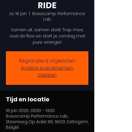
RIDE
zo 18 jan
  |  
Basecamp Performance
Lab.
Samen uit, samen sterk. Trap mee,
voel de flow en start je zondag met
pure energie!
Registratie is afgesloten
Andere evenementen
bekijken
Tijd en locatie
18 jan 2026, 09:30 – 13:00
Basecamp Performance Lab.,
Steenweg Op Aalst 80, 9620 Zottegem,
België